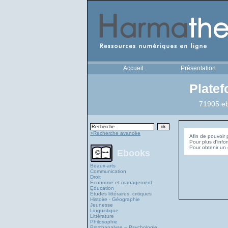
Accueil
Présentation
Plate
71905 eb
>Recherche avancée
Afin de pouvoir 
Pour plus d'info
Ebooks
Beaux-arts
Communication
Droit
Economie et management
Education
Études littéraires, critiques
Histoire - Géographie
Jeunesse
Linguistique
Littérature
Philosophie
Psychanalyse – Psychologie