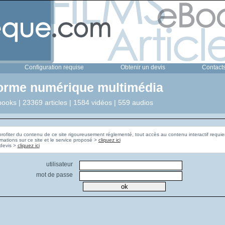
Configuration requise
Obtenir un devis
Contact
forme numérique multimédia
ooks | 23369 articles | 1584 vidéos | 559 audios
profiter du contenu de ce site rigoureusement réglementé, tout accès au contenu interactif requier
rmations sur ce site et le service proposé >
cliquez ici
Pour obtenir un devis >
cliquez ici
utilisateur
mot de passe