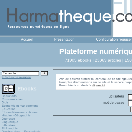
Accueil
Présentation
Configuration requise
Plateforme numériqu
71905 ebooks | 23369 articles | 158
>Recherche avancée
Afin de pouvoir profiter du contenu de ce site rigoure
Pour plus d'informations sur ce site et le service pro
Pour obtenir un devis >
cliquez ici
Ebooks
Beaux-arts
utilisateur
Communication
mot de passe
Droit
Economie et management
Education
Études littéraires, critiques
Histoire - Géographie
Jeunesse
Linguistique
Littérature
Philosophie
Psychanalyse – Psychologie