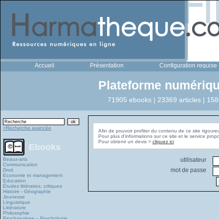
Accueil
Présentation
Configuration requise
Plateforme numériqu
71905 ebooks | 23369 articles | 158
>Recherche avancée
Afin de pouvoir profiter du contenu de ce site rigoure
Pour plus d'informations sur ce site et le service pro
Pour obtenir un devis >
cliquez ici
Ebooks
Beaux-arts
utilisateur
Communication
mot de passe
Droit
Economie et management
Education
Études littéraires, critiques
Histoire - Géographie
Jeunesse
Linguistique
Littérature
Philosophie
Psychanalyse – Psychologie