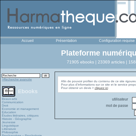
Accueil
Présentation
Configuration requise
Plateforme numériqu
71905 ebooks | 23369 articles | 158
>Recherche avancée
Afin de pouvoir profiter du contenu de ce site rigoure
Pour plus d'informations sur ce site et le service pro
Pour obtenir un devis >
cliquez ici
Ebooks
Beaux-arts
utilisateur
Communication
mot de passe
Droit
Economie et management
Education
Études littéraires, critiques
Histoire - Géographie
Jeunesse
Linguistique
Littérature
Philosophie
Psychanalyse – Psychologie