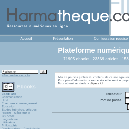
Accueil
Présentation
Configuration requise
Plateforme numériqu
71905 ebooks | 23369 articles | 158
>Recherche avancée
Afin de pouvoir profiter du contenu de ce site rigoure
Pour plus d'informations sur ce site et le service pro
Pour obtenir un devis >
cliquez ici
Ebooks
Beaux-arts
utilisateur
Communication
mot de passe
Droit
Economie et management
Education
Études littéraires, critiques
Histoire - Géographie
Jeunesse
Linguistique
Littérature
Philosophie
Psychanalyse – Psychologie