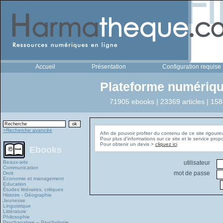
Accueil
Présentation
Configuration requise
Plateforme numériqu
71905 ebooks | 23369 articles | 158
>Recherche avancée
Afin de pouvoir profiter du contenu de ce site rigoure
Pour plus d'informations sur ce site et le service pro
Pour obtenir un devis >
cliquez ici
Ebooks
Beaux-arts
utilisateur
Communication
mot de passe
Droit
Economie et management
Education
Études littéraires, critiques
Histoire - Géographie
Jeunesse
Linguistique
Littérature
Philosophie
Psychanalyse – Psychologie