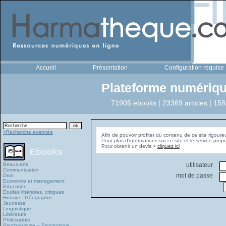
Accueil
Présentation
Configuration requise
Plateforme numériqu
71905 ebooks | 23369 articles | 158
>Recherche avancée
Afin de pouvoir profiter du contenu de ce site rigoure
Pour plus d'informations sur ce site et le service pro
Pour obtenir un devis >
cliquez ici
Ebooks
Beaux-arts
utilisateur
Communication
mot de passe
Droit
Economie et management
Education
Études littéraires, critiques
Histoire - Géographie
Jeunesse
Linguistique
Littérature
Philosophie
Psychanalyse – Psychologie