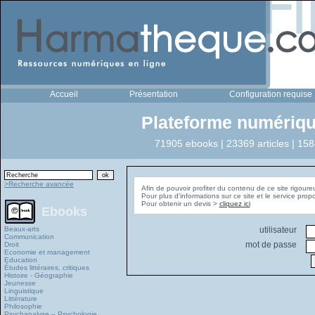
Accueil
Présentation
Configuration requise
Plateforme numériqu
71905 ebooks | 23369 articles | 158
>Recherche avancée
Afin de pouvoir profiter du contenu de ce site rigoure
Pour plus d'informations sur ce site et le service pro
Pour obtenir un devis >
cliquez ici
Ebooks
Beaux-arts
utilisateur
Communication
mot de passe
Droit
Economie et management
Education
Études littéraires, critiques
Histoire - Géographie
Jeunesse
Linguistique
Littérature
Philosophie
Psychanalyse – Psychologie