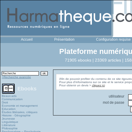
Accueil
Présentation
Configuration requise
Plateforme numériqu
71905 ebooks | 23369 articles | 158
>Recherche avancée
Afin de pouvoir profiter du contenu de ce site rigoure
Pour plus d'informations sur ce site et le service pro
Pour obtenir un devis >
cliquez ici
Ebooks
Beaux-arts
utilisateur
Communication
mot de passe
Droit
Economie et management
Education
Études littéraires, critiques
Histoire - Géographie
Jeunesse
Linguistique
Littérature
Philosophie
Psychanalyse – Psychologie