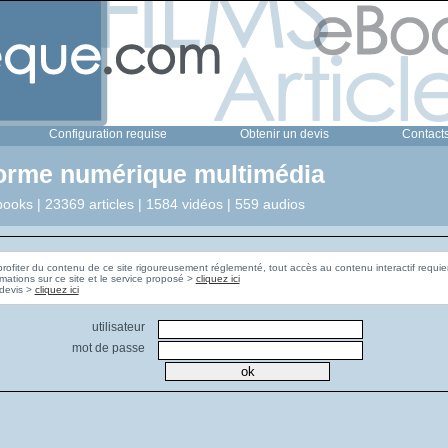
Configuration requise
Obtenir un devis
Contact
forme numérique multimédia
ooks | 23369 articles | 1584 vidéos | 559 audios
profiter du contenu de ce site rigoureusement réglementé, tout accès au contenu interactif requier
rmations sur ce site et le service proposé >
cliquez ici
Pour obtenir un devis >
cliquez ici
utilisateur
mot de passe