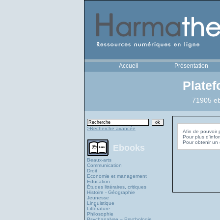
Accueil
Présentation
Plate
71905 eb
>Recherche avancée
Afin de pouvoir 
Pour plus d'info
Ebooks
Beaux-arts
Communication
Droit
Economie et management
Education
Études littéraires, critiques
Histoire - Géographie
Jeunesse
Linguistique
Littérature
Philosophie
Psychanalyse – Psychologie