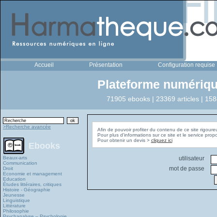
Accueil
Présentation
Configuration requise
Plateforme numériqu
71905 ebooks | 23369 articles | 158
>Recherche avancée
Afin de pouvoir profiter du contenu de ce site rigoure
Pour plus d'informations sur ce site et le service pro
Pour obtenir un devis >
cliquez ici
Ebooks
Beaux-arts
utilisateur
Communication
mot de passe
Droit
Economie et management
Education
Études littéraires, critiques
Histoire - Géographie
Jeunesse
Linguistique
Littérature
Philosophie
Psychanalyse – Psychologie