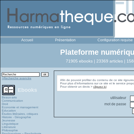
Accueil
Présentation
Configuration requise
Plateforme numériqu
71905 ebooks | 23369 articles | 158
>Recherche avancée
Afin de pouvoir profiter du contenu de ce site rigoure
Pour plus d'informations sur ce site et le service pro
Pour obtenir un devis >
cliquez ici
Ebooks
Beaux-arts
utilisateur
Communication
mot de passe
Droit
Economie et management
Education
Études littéraires, critiques
Histoire - Géographie
Jeunesse
Linguistique
Littérature
Philosophie
Psychanalyse – Psychologie