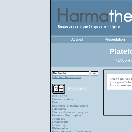
Accueil
Présentation
Plate
71905 eb
>Recherche avancée
Afin de pouvoir 
Pour plus d'info
Ebooks
Beaux-arts
Communication
Droit
Economie et management
Education
Études littéraires, critiques
Histoire - Géographie
Jeunesse
Linguistique
Littérature
Philosophie
Psychanalyse – Psychologie