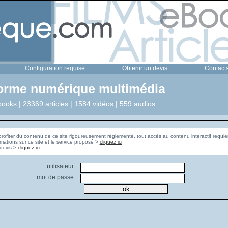
Configuration requise
Obtenir un devis
Contact
forme numérique multimédia
ooks | 23369 articles | 1584 vidéos | 559 audios
profiter du contenu de ce site rigoureusement réglementé, tout accès au contenu interactif requier
rmations sur ce site et le service proposé >
cliquez ici
Pour obtenir un devis >
cliquez ici
utilisateur
mot de passe