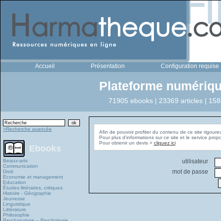
Accueil
Présentation
Configuration requise
Plateforme numériqu
71905 ebooks | 23369 articles | 158
>Recherche avancée
Afin de pouvoir profiter du contenu de ce site rigoure
Pour plus d'informations sur ce site et le service pro
Pour obtenir un devis >
cliquez ici
Ebooks
Beaux-arts
utilisateur
Communication
mot de passe
Droit
Economie et management
Education
Études littéraires, critiques
Histoire - Géographie
Jeunesse
Linguistique
Littérature
Philosophie
Psychanalyse – Psychologie