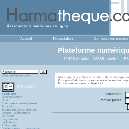
Accueil
Présentation
Configuration requise
Plateforme numériqu
71905 ebooks | 23369 articles | 158
>Recherche avancée
Afin de pouvoir profiter du contenu de ce site rigoure
Pour plus d'informations sur ce site et le service pro
Pour obtenir un devis >
cliquez ici
Ebooks
Beaux-arts
utilisateur
Communication
mot de passe
Droit
Economie et management
Education
Études littéraires, critiques
Histoire - Géographie
Jeunesse
Linguistique
Littérature
Philosophie
Psychanalyse – Psychologie