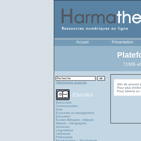
Accueil
Présentation
Plate
71905 eb
>Recherche avancée
Afin de pouvoir 
Pour plus d'info
Ebooks
Beaux-arts
Communication
Droit
Economie et management
Education
Études littéraires, critiques
Histoire - Géographie
Jeunesse
Linguistique
Littérature
Philosophie
Psychanalyse – Psychologie