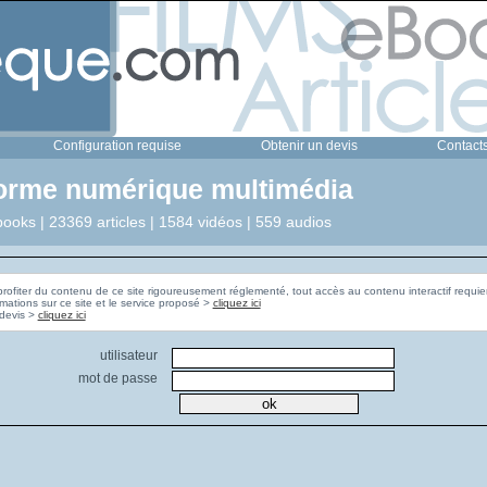
Configuration requise
Obtenir un devis
Contact
forme numérique multimédia
ooks | 23369 articles | 1584 vidéos | 559 audios
profiter du contenu de ce site rigoureusement réglementé, tout accès au contenu interactif requier
rmations sur ce site et le service proposé >
cliquez ici
Pour obtenir un devis >
cliquez ici
utilisateur
mot de passe