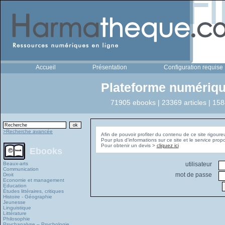
Accueil
Présentation
Configuration requise
Plateforme numériqu
71905 ebooks | 23369 articles | 158
>Recherche avancée
Afin de pouvoir profiter du contenu de ce site rigoure
Pour plus d'informations sur ce site et le service pro
Pour obtenir un devis >
cliquez ici
Ebooks
Beaux-arts
utilisateur
Communication
mot de passe
Droit
Economie et management
Education
Études littéraires, critiques
Histoire - Géographie
Jeunesse
Linguistique
Littérature
Philosophie
Psychanalyse – Psychologie