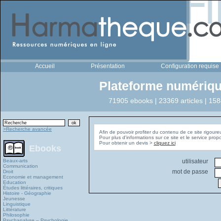
Accueil
Présentation
Configuration requise
Plateforme numériqu
71905 ebooks | 23369 articles | 158
>Recherche avancée
Afin de pouvoir profiter du contenu de ce site rigoure
Pour plus d'informations sur ce site et le service pro
Pour obtenir un devis >
cliquez ici
Ebooks
Beaux-arts
utilisateur
Communication
mot de passe
Droit
Economie et management
Education
Études littéraires, critiques
Histoire - Géographie
Jeunesse
Linguistique
Littérature
Philosophie
Psychanalyse – Psychologie