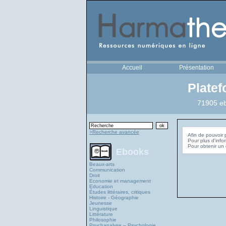
Accueil
Présentation
Plate
71905 eb
>Recherche avancée
Afin de pouvoir 
Pour plus d'info
Ebooks
Beaux-arts
Communication
Droit
Economie et management
Education
Études littéraires, critiques
Histoire - Géographie
Jeunesse
Linguistique
Littérature
Philosophie
Psychanalyse – Psychologie