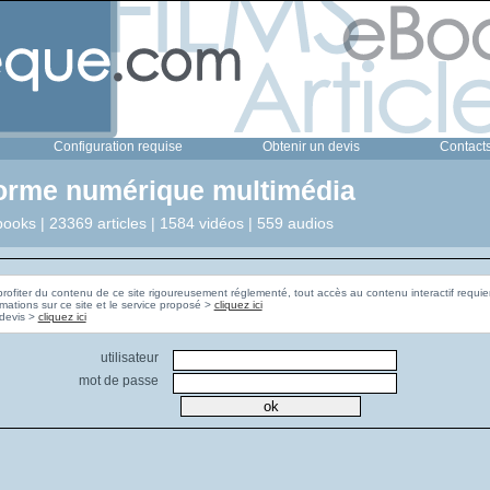
Configuration requise
Obtenir un devis
Contact
forme numérique multimédia
ooks | 23369 articles | 1584 vidéos | 559 audios
profiter du contenu de ce site rigoureusement réglementé, tout accès au contenu interactif requier
rmations sur ce site et le service proposé >
cliquez ici
Pour obtenir un devis >
cliquez ici
utilisateur
mot de passe