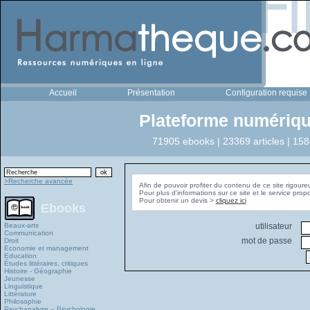
Accueil
Présentation
Configuration requise
Plateforme numériqu
71905 ebooks | 23369 articles | 158
>Recherche avancée
Afin de pouvoir profiter du contenu de ce site rigoure
Pour plus d'informations sur ce site et le service pro
Pour obtenir un devis >
cliquez ici
Ebooks
Beaux-arts
utilisateur
Communication
mot de passe
Droit
Economie et management
Education
Études littéraires, critiques
Histoire - Géographie
Jeunesse
Linguistique
Littérature
Philosophie
Psychanalyse – Psychologie