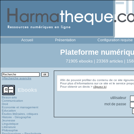
Accueil
Présentation
Configuration requise
Plateforme numériqu
71905 ebooks | 23369 articles | 158
>Recherche avancée
Afin de pouvoir profiter du contenu de ce site rigoure
Pour plus d'informations sur ce site et le service pro
Pour obtenir un devis >
cliquez ici
Ebooks
Beaux-arts
utilisateur
Communication
mot de passe
Droit
Economie et management
Education
Études littéraires, critiques
Histoire - Géographie
Jeunesse
Linguistique
Littérature
Philosophie
Psychanalyse – Psychologie