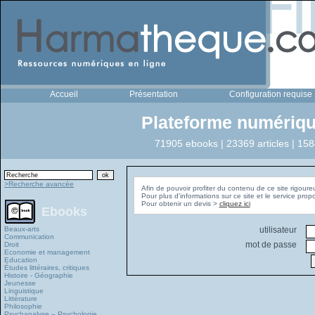
Accueil
Présentation
Configuration requise
Plateforme numériqu
71905 ebooks | 23369 articles | 158
>Recherche avancée
Afin de pouvoir profiter du contenu de ce site rigoure
Pour plus d'informations sur ce site et le service pro
Pour obtenir un devis >
cliquez ici
Ebooks
Beaux-arts
utilisateur
Communication
mot de passe
Droit
Economie et management
Education
Études littéraires, critiques
Histoire - Géographie
Jeunesse
Linguistique
Littérature
Philosophie
Psychanalyse – Psychologie