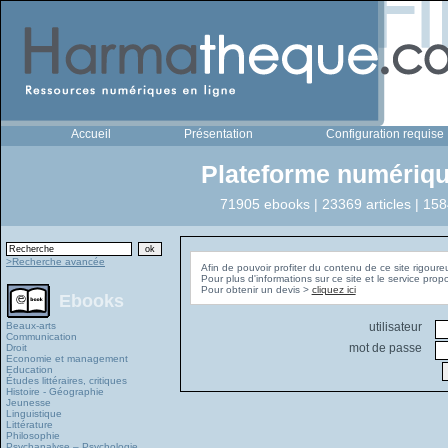
Accueil
Présentation
Configuration requise
Plateforme numériqu
71905 ebooks | 23369 articles | 158
>Recherche avancée
Afin de pouvoir profiter du contenu de ce site rigoure
Pour plus d'informations sur ce site et le service pro
Pour obtenir un devis >
cliquez ici
Ebooks
Beaux-arts
utilisateur
Communication
mot de passe
Droit
Economie et management
Education
Études littéraires, critiques
Histoire - Géographie
Jeunesse
Linguistique
Littérature
Philosophie
Psychanalyse – Psychologie