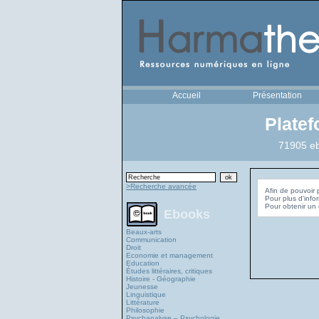
Accueil
Présentation
Plate
71905 eb
>Recherche avancée
Afin de pouvoir 
Pour plus d'info
Ebooks
Beaux-arts
Communication
Droit
Economie et management
Education
Études littéraires, critiques
Histoire - Géographie
Jeunesse
Linguistique
Littérature
Philosophie
Psychanalyse – Psychologie