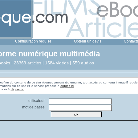
Configuration requise
Obtenir un devis
Contact
forme numérique multimédia
ooks | 23369 articles | 1584 vidéos | 559 audios
profiter du contenu de ce site rigoureusement réglementé, tout accès au contenu interactif requier
rmations sur ce site et le service proposé >
cliquez ici
Pour obtenir un devis >
cliquez ici
utilisateur
mot de passe