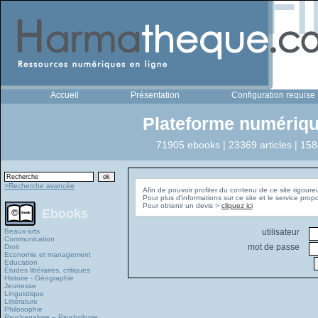
Accueil
Présentation
Configuration requise
Plateforme numériqu
71905 ebooks | 23369 articles | 158
>Recherche avancée
Afin de pouvoir profiter du contenu de ce site rigoure
Pour plus d'informations sur ce site et le service pro
Pour obtenir un devis >
cliquez ici
Ebooks
Beaux-arts
utilisateur
Communication
mot de passe
Droit
Economie et management
Education
Études littéraires, critiques
Histoire - Géographie
Jeunesse
Linguistique
Littérature
Philosophie
Psychanalyse – Psychologie