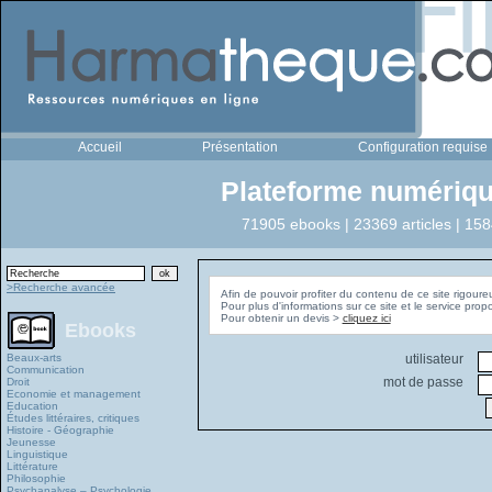
Accueil
Présentation
Configuration requise
Plateforme numériqu
71905 ebooks | 23369 articles | 158
>Recherche avancée
Afin de pouvoir profiter du contenu de ce site rigoure
Pour plus d'informations sur ce site et le service pro
Pour obtenir un devis >
cliquez ici
Ebooks
Beaux-arts
utilisateur
Communication
mot de passe
Droit
Economie et management
Education
Études littéraires, critiques
Histoire - Géographie
Jeunesse
Linguistique
Littérature
Philosophie
Psychanalyse – Psychologie