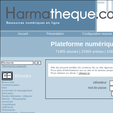
Accueil
Présentation
Configuration requise
Plateforme numériqu
71905 ebooks | 23369 articles | 158
>Recherche avancée
Afin de pouvoir profiter du contenu de ce site rigoure
Pour plus d'informations sur ce site et le service pro
Pour obtenir un devis >
cliquez ici
Ebooks
Beaux-arts
utilisateur
Communication
mot de passe
Droit
Economie et management
Education
Études littéraires, critiques
Histoire - Géographie
Jeunesse
Linguistique
Littérature
Philosophie
Psychanalyse – Psychologie