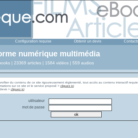
Configuration requise
Obtenir un devis
Contact
forme numérique multimédia
ooks | 23369 articles | 1584 vidéos | 559 audios
profiter du contenu de ce site rigoureusement réglementé, tout accès au contenu interactif requier
rmations sur ce site et le service proposé >
cliquez ici
Pour obtenir un devis >
cliquez ici
utilisateur
mot de passe