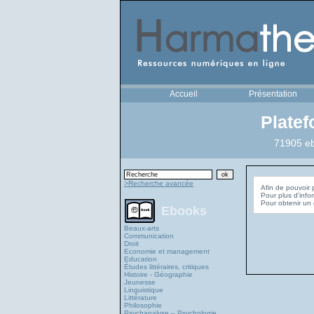
Accueil
Présentation
Plate
71905 eb
>Recherche avancée
Afin de pouvoir 
Pour plus d'info
Ebooks
Beaux-arts
Communication
Droit
Economie et management
Education
Études littéraires, critiques
Histoire - Géographie
Jeunesse
Linguistique
Littérature
Philosophie
Psychanalyse – Psychologie