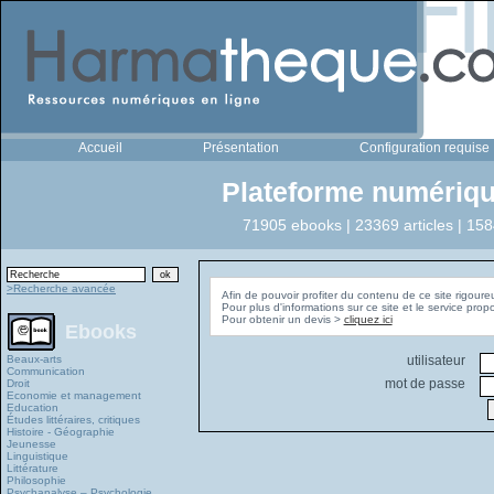
Accueil
Présentation
Configuration requise
Plateforme numériqu
71905 ebooks | 23369 articles | 158
>Recherche avancée
Afin de pouvoir profiter du contenu de ce site rigoure
Pour plus d'informations sur ce site et le service pro
Pour obtenir un devis >
cliquez ici
Ebooks
Beaux-arts
utilisateur
Communication
mot de passe
Droit
Economie et management
Education
Études littéraires, critiques
Histoire - Géographie
Jeunesse
Linguistique
Littérature
Philosophie
Psychanalyse – Psychologie