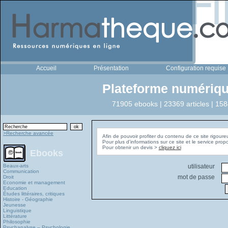
Accueil
Présentation
Configuration requise
Plateforme numériqu
71905 ebooks | 23369 articles | 158
>Recherche avancée
Afin de pouvoir profiter du contenu de ce site rigoure
Pour plus d'informations sur ce site et le service pro
Pour obtenir un devis >
cliquez ici
Ebooks
Beaux-arts
utilisateur
Communication
mot de passe
Droit
Economie et management
Education
Études littéraires, critiques
Histoire - Géographie
Jeunesse
Linguistique
Littérature
Philosophie
Psychanalyse – Psychologie