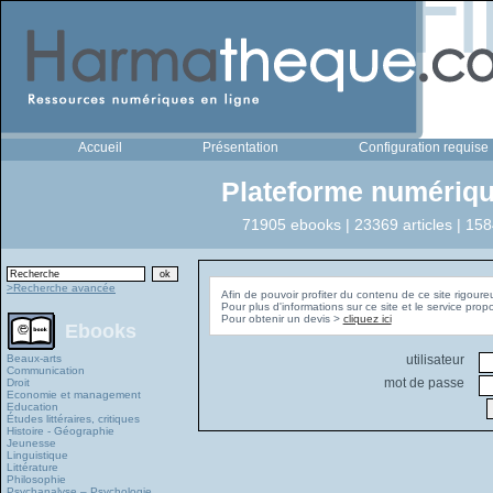
Accueil
Présentation
Configuration requise
Plateforme numériqu
71905 ebooks | 23369 articles | 158
>Recherche avancée
Afin de pouvoir profiter du contenu de ce site rigoure
Pour plus d'informations sur ce site et le service pro
Pour obtenir un devis >
cliquez ici
Ebooks
Beaux-arts
utilisateur
Communication
mot de passe
Droit
Economie et management
Education
Études littéraires, critiques
Histoire - Géographie
Jeunesse
Linguistique
Littérature
Philosophie
Psychanalyse – Psychologie