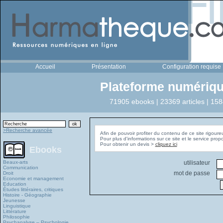
Accueil
Présentation
Configuration requise
Plateforme numériqu
71905 ebooks | 23369 articles | 158
>Recherche avancée
Afin de pouvoir profiter du contenu de ce site rigoure
Pour plus d'informations sur ce site et le service pro
Pour obtenir un devis >
cliquez ici
Ebooks
Beaux-arts
utilisateur
Communication
mot de passe
Droit
Economie et management
Education
Études littéraires, critiques
Histoire - Géographie
Jeunesse
Linguistique
Littérature
Philosophie
Psychanalyse – Psychologie