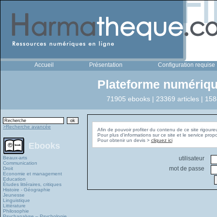
Accueil
Présentation
Configuration requise
Plateforme numériqu
71905 ebooks | 23369 articles | 158
>Recherche avancée
Afin de pouvoir profiter du contenu de ce site rigoure
Pour plus d'informations sur ce site et le service pro
Pour obtenir un devis >
cliquez ici
Ebooks
Beaux-arts
utilisateur
Communication
mot de passe
Droit
Economie et management
Education
Études littéraires, critiques
Histoire - Géographie
Jeunesse
Linguistique
Littérature
Philosophie
Psychanalyse – Psychologie