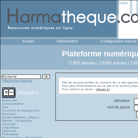
Accueil
Présentation
Configuration requise
Plateforme numériqu
71905 ebooks | 23369 articles | 158
>Recherche avancée
Afin de pouvoir profiter du contenu de ce site rigoure
Pour plus d'informations sur ce site et le service pro
Pour obtenir un devis >
cliquez ici
Ebooks
Beaux-arts
utilisateur
Communication
mot de passe
Droit
Economie et management
Education
Études littéraires, critiques
Histoire - Géographie
Jeunesse
Linguistique
Littérature
Philosophie
Psychanalyse – Psychologie