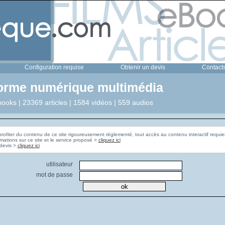
Configuration requise
Obtenir un devis
Contact
forme numérique multimédia
ooks | 23369 articles | 1584 vidéos | 559 audios
profiter du contenu de ce site rigoureusement réglementé, tout accès au contenu interactif requier
rmations sur ce site et le service proposé >
cliquez ici
Pour obtenir un devis >
cliquez ici
utilisateur
mot de passe