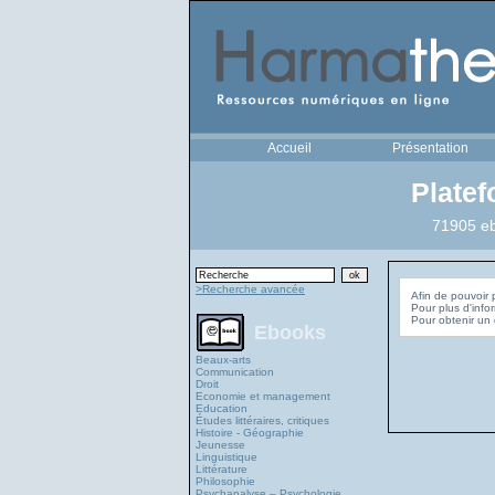
Accueil
Présentation
Plate
71905 eb
>Recherche avancée
Afin de pouvoir 
Pour plus d'info
Ebooks
Beaux-arts
Communication
Droit
Economie et management
Education
Études littéraires, critiques
Histoire - Géographie
Jeunesse
Linguistique
Littérature
Philosophie
Psychanalyse – Psychologie