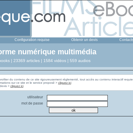
Configuration requise
Obtenir un devis
Contact
forme numérique multimédia
ooks | 23369 articles | 1584 vidéos | 559 audios
profiter du contenu de ce site rigoureusement réglementé, tout accès au contenu interactif requier
rmations sur ce site et le service proposé >
cliquez ici
Pour obtenir un devis >
cliquez ici
utilisateur
mot de passe