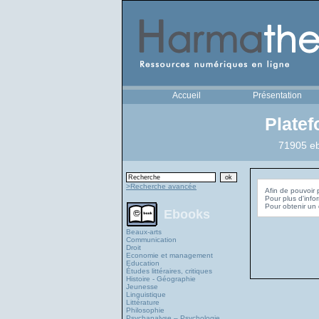
Accueil
Présentation
Plate
71905 eb
>Recherche avancée
Afin de pouvoir 
Pour plus d'info
Ebooks
Beaux-arts
Communication
Droit
Economie et management
Education
Études littéraires, critiques
Histoire - Géographie
Jeunesse
Linguistique
Littérature
Philosophie
Psychanalyse – Psychologie