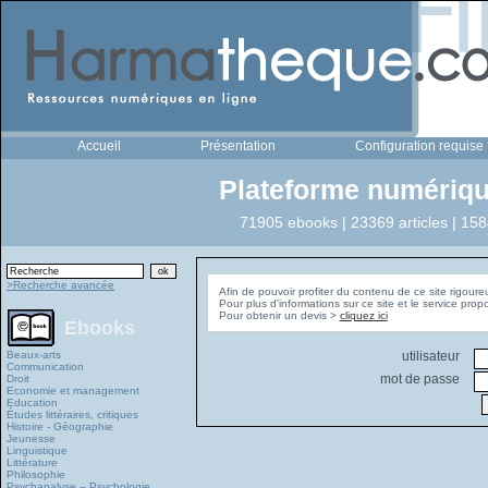
Accueil
Présentation
Configuration requise
Plateforme numériqu
71905 ebooks | 23369 articles | 158
>Recherche avancée
Afin de pouvoir profiter du contenu de ce site rigoure
Pour plus d'informations sur ce site et le service pro
Pour obtenir un devis >
cliquez ici
Ebooks
Beaux-arts
utilisateur
Communication
mot de passe
Droit
Economie et management
Education
Études littéraires, critiques
Histoire - Géographie
Jeunesse
Linguistique
Littérature
Philosophie
Psychanalyse – Psychologie