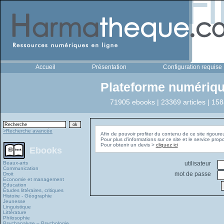
Accueil
Présentation
Configuration requise
Plateforme numériqu
71905 ebooks | 23369 articles | 158
>Recherche avancée
Afin de pouvoir profiter du contenu de ce site rigoure
Pour plus d'informations sur ce site et le service pro
Pour obtenir un devis >
cliquez ici
Ebooks
Beaux-arts
utilisateur
Communication
mot de passe
Droit
Economie et management
Education
Études littéraires, critiques
Histoire - Géographie
Jeunesse
Linguistique
Littérature
Philosophie
Psychanalyse – Psychologie