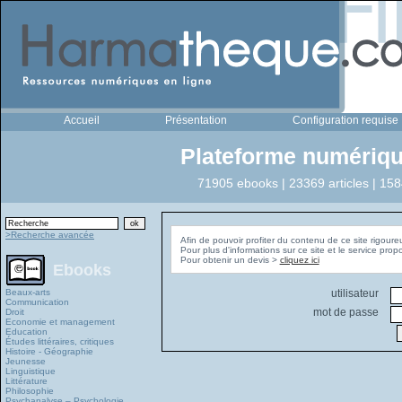
Accueil
Présentation
Configuration requise
Plateforme numériqu
71905 ebooks | 23369 articles | 158
>Recherche avancée
Afin de pouvoir profiter du contenu de ce site rigoure
Pour plus d'informations sur ce site et le service pro
Pour obtenir un devis >
cliquez ici
Ebooks
Beaux-arts
utilisateur
Communication
mot de passe
Droit
Economie et management
Education
Études littéraires, critiques
Histoire - Géographie
Jeunesse
Linguistique
Littérature
Philosophie
Psychanalyse – Psychologie