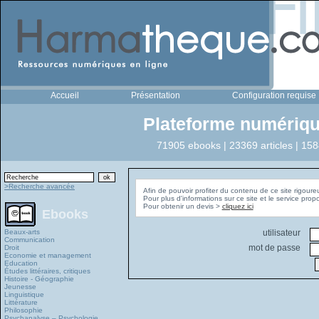
Accueil
Présentation
Configuration requise
Plateforme numériqu
71905 ebooks | 23369 articles | 158
>Recherche avancée
Afin de pouvoir profiter du contenu de ce site rigoure
Pour plus d'informations sur ce site et le service pro
Pour obtenir un devis >
cliquez ici
Ebooks
Beaux-arts
utilisateur
Communication
mot de passe
Droit
Economie et management
Education
Études littéraires, critiques
Histoire - Géographie
Jeunesse
Linguistique
Littérature
Philosophie
Psychanalyse – Psychologie