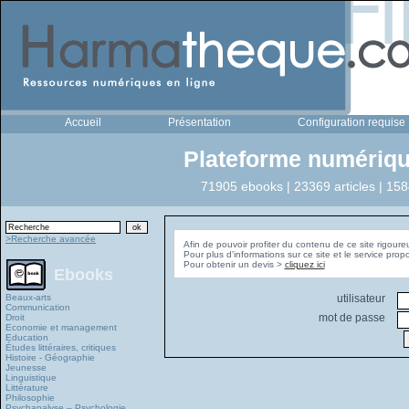
Accueil
Présentation
Configuration requise
Plateforme numériqu
71905 ebooks | 23369 articles | 158
>Recherche avancée
Afin de pouvoir profiter du contenu de ce site rigoure
Pour plus d'informations sur ce site et le service pro
Pour obtenir un devis >
cliquez ici
Ebooks
Beaux-arts
utilisateur
Communication
mot de passe
Droit
Economie et management
Education
Études littéraires, critiques
Histoire - Géographie
Jeunesse
Linguistique
Littérature
Philosophie
Psychanalyse – Psychologie