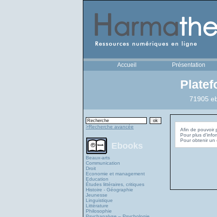
Accueil
Présentation
Plate
71905 eb
>Recherche avancée
Afin de pouvoir 
Pour plus d'info
Ebooks
Beaux-arts
Communication
Droit
Economie et management
Education
Études littéraires, critiques
Histoire - Géographie
Jeunesse
Linguistique
Littérature
Philosophie
Psychanalyse – Psychologie