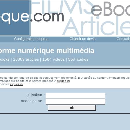
Configuration requise
Obtenir un devis
Contact
forme numérique multimédia
ooks | 23369 articles | 1584 vidéos | 559 audios
profiter du contenu de ce site rigoureusement réglementé, tout accès au contenu interactif requier
rmations sur ce site et le service proposé >
cliquez ici
Pour obtenir un devis >
cliquez ici
utilisateur
mot de passe