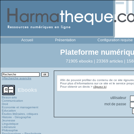
Accueil
Présentation
Configuration requise
Plateforme numériqu
71905 ebooks | 23369 articles | 158
>Recherche avancée
Afin de pouvoir profiter du contenu de ce site rigoure
Pour plus d'informations sur ce site et le service pro
Pour obtenir un devis >
cliquez ici
Ebooks
Beaux-arts
utilisateur
Communication
mot de passe
Droit
Economie et management
Education
Études littéraires, critiques
Histoire - Géographie
Jeunesse
Linguistique
Littérature
Philosophie
Psychanalyse – Psychologie