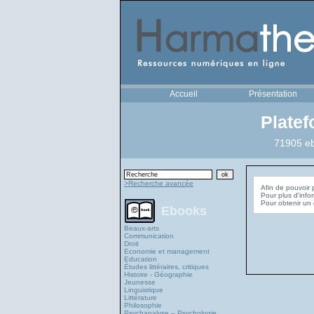
Accueil
Présentation
Plate
71905 eb
>Recherche avancée
Afin de pouvoir 
Pour plus d'info
Ebooks
Beaux-arts
Communication
Droit
Economie et management
Education
Études littéraires, critiques
Histoire - Géographie
Jeunesse
Linguistique
Littérature
Philosophie
Psychanalyse – Psychologie