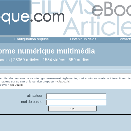
Configuration requise
Obtenir un devis
Contact
forme numérique multimédia
ooks | 23369 articles | 1584 vidéos | 559 audios
profiter du contenu de ce site rigoureusement réglementé, tout accès au contenu interactif requier
rmations sur ce site et le service proposé >
cliquez ici
Pour obtenir un devis >
cliquez ici
utilisateur
mot de passe