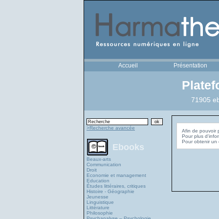
Accueil
Présentation
Plate
71905 eb
>Recherche avancée
Afin de pouvoir 
Pour plus d'info
Ebooks
Beaux-arts
Communication
Droit
Economie et management
Education
Études littéraires, critiques
Histoire - Géographie
Jeunesse
Linguistique
Littérature
Philosophie
Psychanalyse – Psychologie