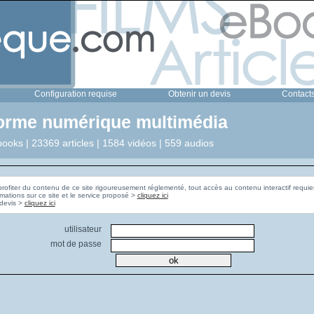
Configuration requise
Obtenir un devis
Contact
forme numérique multimédia
ooks | 23369 articles | 1584 vidéos | 559 audios
profiter du contenu de ce site rigoureusement réglementé, tout accès au contenu interactif requier
rmations sur ce site et le service proposé >
cliquez ici
Pour obtenir un devis >
cliquez ici
utilisateur
mot de passe