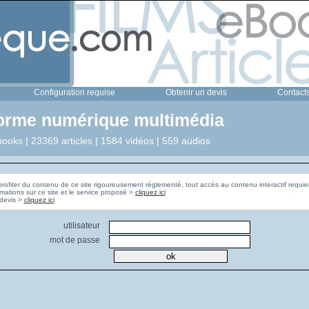
Configuration requise
Obtenir un devis
Contact
forme numérique multimédia
ooks | 23369 articles | 1584 vidéos | 559 audios
profiter du contenu de ce site rigoureusement réglementé, tout accès au contenu interactif requier
rmations sur ce site et le service proposé >
cliquez ici
Pour obtenir un devis >
cliquez ici
utilisateur
mot de passe