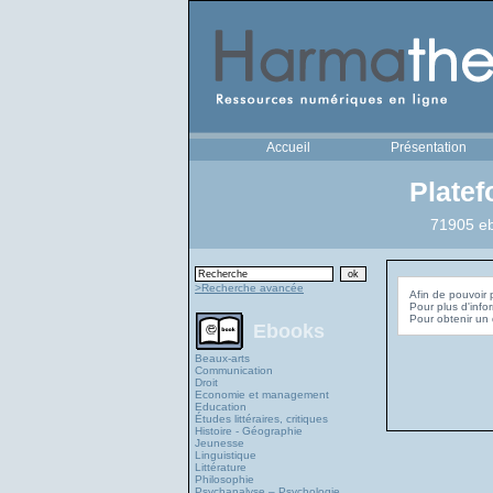
Accueil
Présentation
Plate
71905 eb
>Recherche avancée
Afin de pouvoir 
Pour plus d'info
Ebooks
Beaux-arts
Communication
Droit
Economie et management
Education
Études littéraires, critiques
Histoire - Géographie
Jeunesse
Linguistique
Littérature
Philosophie
Psychanalyse – Psychologie