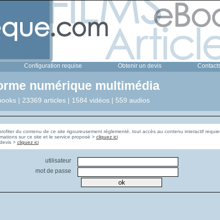
Configuration requise
Obtenir un devis
Contact
forme numérique multimédia
ooks | 23369 articles | 1584 vidéos | 559 audios
profiter du contenu de ce site rigoureusement réglementé, tout accès au contenu interactif requier
rmations sur ce site et le service proposé >
cliquez ici
Pour obtenir un devis >
cliquez ici
utilisateur
mot de passe