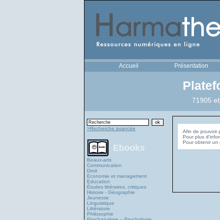
Accueil
Présentation
Plate
71905 eb
>Recherche avancée
Afin de pouvoir 
Pour plus d'info
Ebooks
Beaux-arts
Communication
Droit
Economie et management
Education
Études littéraires, critiques
Histoire - Géographie
Jeunesse
Linguistique
Littérature
Philosophie
Psychanalyse – Psychologie