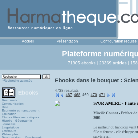
Accueil
Présentation
Configuration requise
Plateforme numériqu
71905 ebooks | 23369 articles | 158
Ebooks dans le bouquet : Scien
>Recherche avancée
4738 résultats
Ebooks
467
468
469
470
471
Beaux-arts
S?UR AMÈRE - Faute ou
Communication
Droit
Economie et management
Mireille Couant - Préface de
Education
Études littéraires, critiques
2001
Histoire - Géographie
Jeunesse
Le malheur du handicap vient ba
Linguistique
Littérature
fille et femme - elle échappe au
Philosophie
survivre a...
Psychanalyse – Psychologie