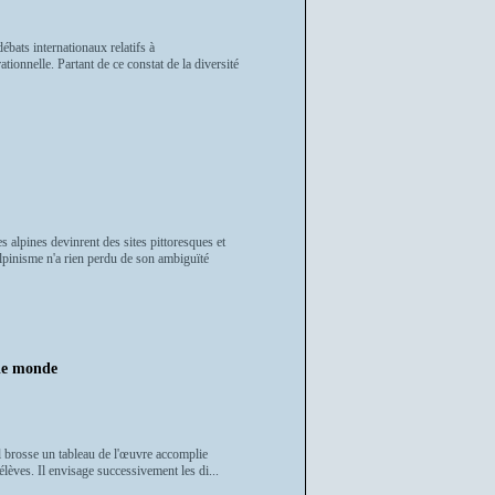
ébats internationaux relatifs à
ationnelle. Partant de ce constat de la diversité
 alpines devinrent des sites pittoresques et
alpinisme n'a rien perdu de son ambiguïté
le monde
 Il brosse un tableau de l'œuvre accomplie
élèves. Il envisage successivement les di...