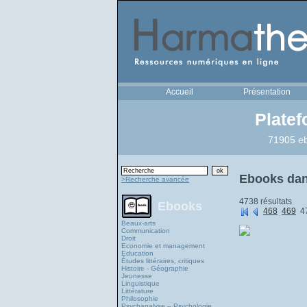
Accueil
Présentation
Plate
71905 eb
Ebooks dans
>Recherche avancée
4738 résultats
Ebooks
468
469
4
Beaux-arts
Communication
Droit
Economie et management
Education
Études littéraires, critiques
Histoire - Géographie
Jeunesse
Linguistique
Littérature
Philosophie
Psychanalyse – Psychologie