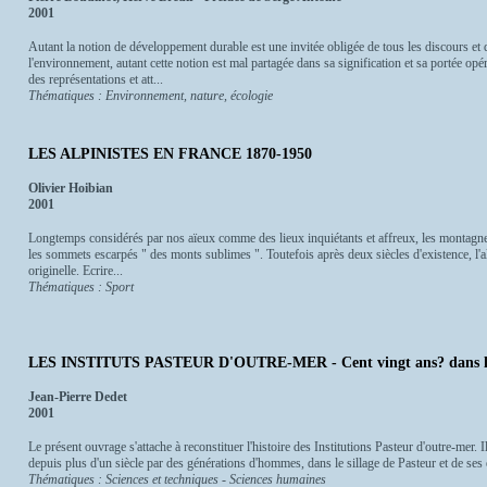
2001
Autant la notion de développement durable est une invitée obligée de tous les discours et d
l'environnement, autant cette notion est mal partagée dans sa signification et sa portée opér
des représentations et att...
Thématiques : Environnement, nature, écologie
LES ALPINISTES EN FRANCE 1870-1950
Olivier Hoibian
2001
Longtemps considérés par nos aïeux comme des lieux inquiétants et affreux, les montagnes
les sommets escarpés " des monts sublimes ". Toutefois après deux siècles d'existence, l'
originelle. Ecrire...
Thématiques : Sport
LES INSTITUTS PASTEUR D'OUTRE-MER - Cent vingt ans? dans 
Jean-Pierre Dedet
2001
Le présent ouvrage s'attache à reconstituer l'histoire des Institutions Pasteur d'outre-mer.
depuis plus d'un siècle par des générations d'hommes, dans le sillage de Pasteur et de ses 
Thématiques : Sciences et techniques - Sciences humaines