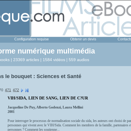
Configuration requise
Obtenir un devis
Contact
forme numérique multimédia
ooks | 23369 articles | 1584 vidéos | 559 audios
 le bouquet : Sciences et Santé
70
471
472
VIH/SIDA, LIEN DE SANG, LIEN DE C?UR
Jacqueline De Puy, Alberto Godenzi, Laura Mellini
2001
Pour interroger le processus de normalisation sociale du sida, les auteurs ont choisi de pa
personnes qui vivent avec le VIH/Sida. Comment les membres de la famille, partenaires et 
personnes ? Comment les soutienne...