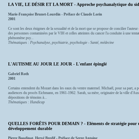
LA VIE, LE DÉSIR ET LA MORT - Approche psychanalytique du si
Marie-Françoise Brunet-Lourdin - Préface de Claude Lorin
2001
Ce sont les deux énigmes de la sexualité et de la mort que se propose de concilier l'auteur
des personnes contaminées par le VIH et celles atteintes du cancer l'a conduite à une ten
phénomène psy...
Thématiques : Psychanalyse, psychiatrie, psychologie - Santé, médecine
L'AUTISME AU JOUR LE JOUR - L'enfant épinglé
Gabriel Roth
2001
Certains entendent du Mozart dans les eaux du ventre maternel. Michaël, pour sa part, a p
audiences du procès Eichmann, en 1961-1962. Sarah, sa mère, originaire de la ville d'Ausch
dépositions de témoins à...
Thématiques : Handicap
QUELLES FORÊTS POUR DEMAIN ? - Eléments de stratégie pour u
développement durable
Pierre Boudinot, Hervé Bredif - Préface de Serge Antoine