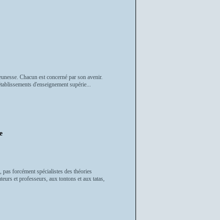
a jeunesse. Chacun est concerné par son avenir.
établissements d'enseignement supérie...
e
 pas forcément spécialistes des théories
teurs et professeurs, aux tontons et aux tatas,