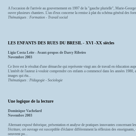
A l'occasion de l'arrivée au gouvernement en 1997 de la "gauche plurielle", Marie-Georges 
ouvre plusieurs chantiers. L'un d'eux concerne la remise à plat du schéma général des formati
Thématiques : Formation - Travail social
LES ENFANTS DES RUES DU BRESIL - XVI -XX siècles
Ligia Costa Leite - Avant-propos de Darcy Ribeiro
Novembre 2003
Ce livre est le résultat d'une démarche qui représente vingt ans de travail en éducation aup
L'intérêt de l'auteur à vouloir comprendre ces enfants a commencé dans les années 1980, 
images qui éta...
Thématiques : Pédagogie - Sociologie
Une logique de la lecture
Dominique Vachelard
Novembre 2003
Alternant exposé théorique, présentation et analyse de pratiques innovantes concernant les 
l'écriture, cet ouvrage est susceptible d'éclairer différemment la réflexion des enseignants,
oeuvrent po...