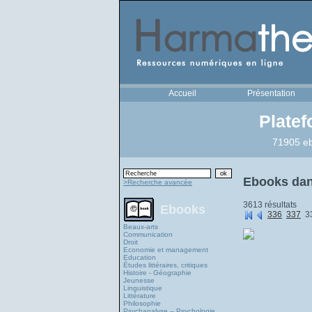
Accueil
Présentation
Plate
71905 eb
Ebooks dan
>Recherche avancée
3613 résultats
Ebooks
336
337
3
Beaux-arts
Communication
Droit
Economie et management
Education
Études littéraires, critiques
Histoire - Géographie
Jeunesse
Linguistique
Littérature
Philosophie
Psychanalyse – Psychologie